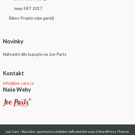
Jeep SRT 2017
Bikes Projelo nám garáží
Novinky
Náhradní díly kupujte na Joe Parts
Kontakt
info@joe-cars.cz
Naše Weby
Joe Cars - klasické, sportovní a unikátní sběratelské vozy
|
WordPress Theme: