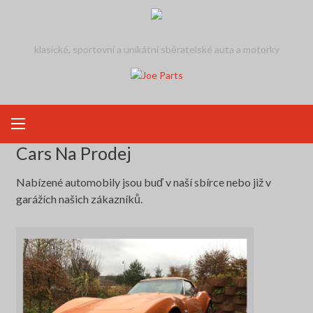
Skip
to
content
klasické, sportovní a unikátní sběratelské auta a motorky
Cars Na Prodej
Nabízené automobily jsou buď v naší sbírce nebo již v
garážích našich zákazníků.